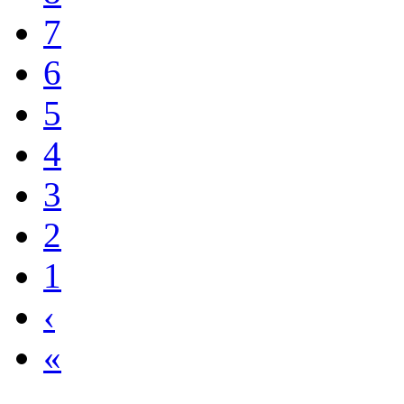
6
5
4
3
2
1
‹
«