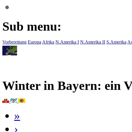
Sub menu:
Vorbereitung
Europa
Afrika
N.Amerika I
N.Amerika II
S.Amerika
As
Winter in Bayern: ein 
»
›
17