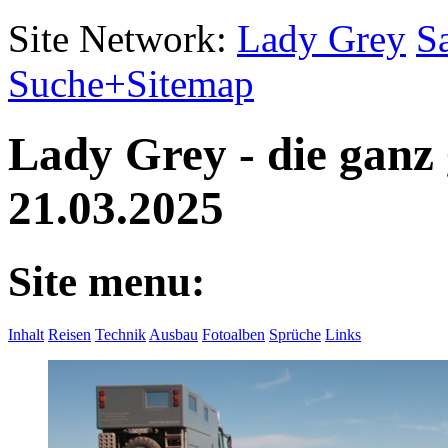
Site Network:
Lady Grey
S
Suche+Sitemap
Lady Grey - die ganz
21.03.2025
Site menu:
Inhalt
Reisen
Technik
Ausbau
Fotoalben
Sprüche
Links